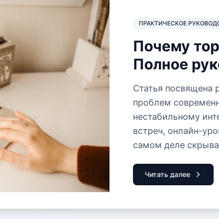
ПРАКТИЧЕСКОЕ РУКОВОД
Почему тор
Полное рук
диагностик
Статья посвящена 
тест
проблем современн
нестабильному инт
встреч, онлайн-уро
самом деле скрыва
«потеря пакетов» и
проверка скорости 
Читать далее
корень зла. На осн
тестирования сете
предлагает пошаго