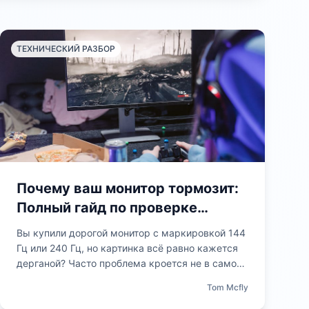
верки до глубокой диагностики после
. Читатель узнает, как
ТЕХНИЧЕСКИЙ РАЗБОР
метрики в реальном времени,
 провайдера от неисправностей
ования и гарантировать
зь перед критически важными
актическое пособие превратит
ую диагностику в простой
сс, доступный каждому
Почему ваш монитор тормозит:
Полный гайд по проверке
реальной частоты обновления
Вы купили дорогой монитор с маркировкой 144
(Гц)
Гц или 240 Гц, но картинка всё равно кажется
дерганой? Часто проблема кроется не в самом
устройстве, а в настройках системы, кабеле
Tom Mcfly
или драйверах, которые сбрасывают частоту до
стандартных 60 Гц. В этой статье мы проведем