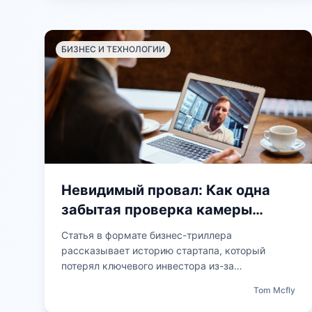
БИЗНЕС И ТЕХНОЛОГИИ
Невидимый провал: Как одна
забытая проверка камеры
сорвала сделку на миллион
Статья в формате бизнес-триллера
рассказывает историю стартапа, который
потерял ключевого инвестора из-за
технической мелочи. Герой, уверенный в своей
Tom Mcfly
подготовке, игнорирует простой шаг — тест
веб-камеры перед важной презентацией. В