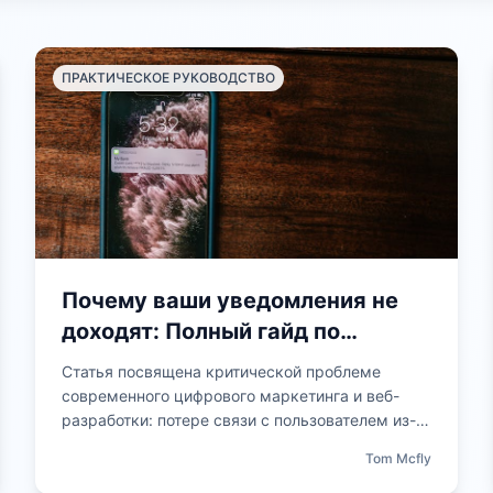
предстартовой про
обновления системы
ПРАКТИЧЕСКОЕ РУКОВОДСТВО
интерпретировать 
отличать проблемы
локального оборуд
бесперебойную свя
событиями. Это пр
сложную техническ
трехшаговый проце
Почему ваши уведомления не
пользователю.
доходят: Полный гайд по
диагностике Web Push
Статья посвящена критической проблеме
современного цифрового маркетинга и веб-
разработки: потере связи с пользователем из-
за сбоев в системе push-уведомлений. Мы
Tom Mcfly
разберем, почему важные оповещения часто
теряются в пути — от конфликтов настроек