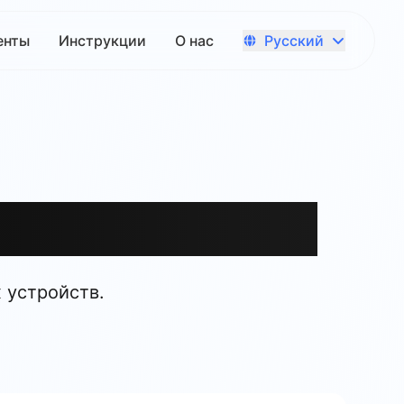
Русский
енты
Инструкции
О нас
уководства
 устройств.