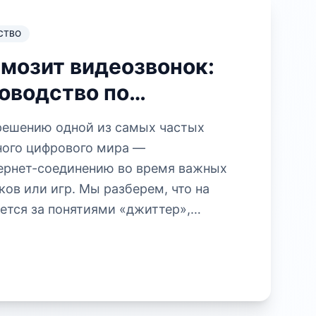
СТВО
мозит видеозвонок:
оводство по
е сети через Ping-
решению одной из самых частых
ого цифрового мира —
ернет-соединению во время важных
ков или игр. Мы разберем, что на
ется за понятиями «джиттер»,
 «высокий пинг», и почему обычная
скачивания не всегда выявляет
ове функционала инструмента для
вой стабильности, материал
вый алгоритм действий: от быстрой