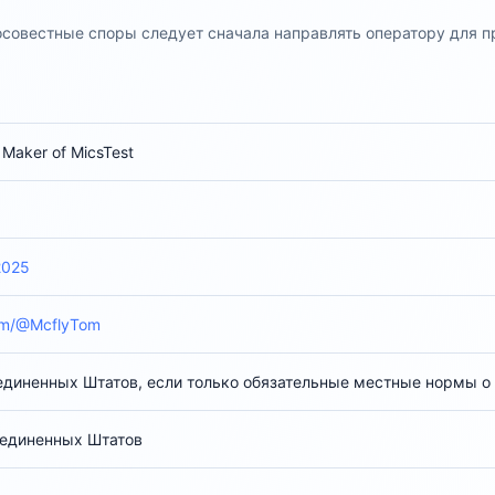
осовестные споры следует сначала направлять оператору для 
 Maker of MicsTest
2025
om/@McflyTom
диненных Штатов, если только обязательные местные нормы о з
оединенных Штатов