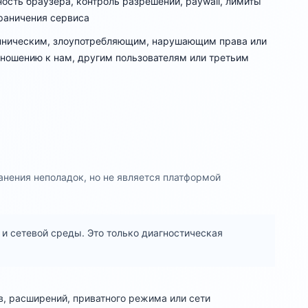
ость браузера, контроль разрешений, paywall, лимиты
граничения сервиса
нническим, злоупотребляющим, нарушающим права или
ношению к нам, другим пользователям или третьим
анения неполадок, но не является платформой
 и сетевой среды. Это только диагностическая
в, расширений, приватного режима или сети