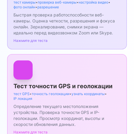
тест камеры
•
проверка веб-камеры
•
настройка видео
•
фото онлайн
•
разрешение
Быстрая проверка работоспособности веб-
камеры. Оценка четкости, разрешения и фокуса
онлайн. Зеркалирование, снимки экрана —
идеально перед видеозвонком Zoom или Skype.
Нажмите для теста
Тест точности GPS и геолокации
тест GPS
•
точность геолокации
•
узнать координаты
•
IP локация
Определение текущего местоположения
устройства. Проверка точности GPS и IP-
геолокации. Просмотр координат, высоты и
скорости обновления данных.
Нажмите для теста