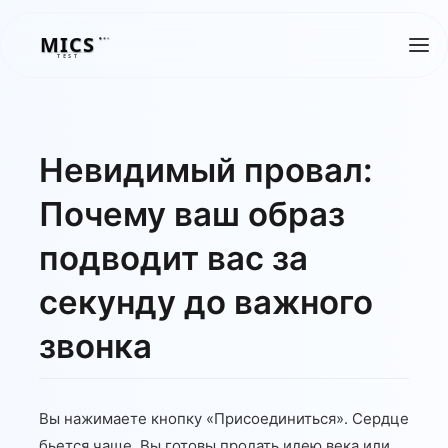
MICS
MICS
TEST
Невидимый провал:
Почему ваш образ
подводит вас за
секунду до важного
звонка
Вы нажимаете кнопку «Присоединиться». Сердце
бьется чаще. Вы готовы продать идею века или