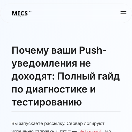
MICS
MICS
TEST
Почему ваши Push-
уведомления не
доходят: Полный гайд
по диагностике и
тестированию
Вы запускаете рассылку. Сервер логируют
успешную отправку. Статус —
. Но
delivered