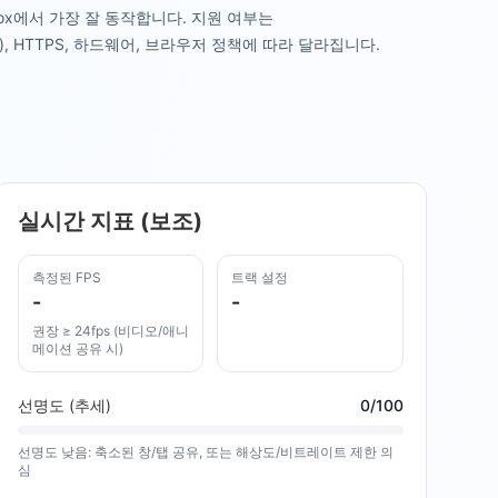
 Firefox에서 가장 잘 동작합니다. 지원 여부는
edia(), HTTPS, 하드웨어, 브라우저 정책에 따라 달라집니다.
실시간 지표 (보조)
측정된 FPS
트랙 설정
-
-
권장 ≥ 24fps (비디오/애니
메이션 공유 시)
선명도 (추세)
0
/100
선명도 낮음: 축소된 창/탭 공유, 또는 해상도/비트레이트 제한 의
심