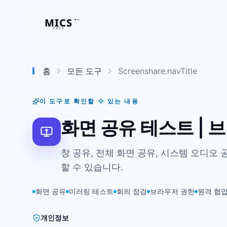
MICS
MICS
TEST
홈
모든 도구
Screenshare.navTitle
이 도구로 확인할 수 있는 내용
화면 공유 테스트 | 
창 공유, 전체 화면 공유, 시스템 오디
할 수 있습니다.
화면 공유
미러링 테스트
회의 점검
브라우저 권한
원격 협
개인정보