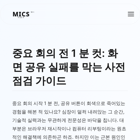
MICS
MICS
TEST
중요 회의 전 1 분 컷: 화
면 공유 실패를 막는 사전
점검 가이드
중요 회의 시작 1 분 전, 공유 버튼이 회색으로 죽어있는
경험을 해본 적 있나요? 심장이 덜컥 내려앉는 그 순간,
기술적 실력과는 무관하게 전문성은 바닥을 칩니다. 대
부분은 브라우저 재시작이나 컴퓨터 리부팅이라는 원초
적인 해결책에 의존하곤 하죠. 하지만 이는 근본 원인인