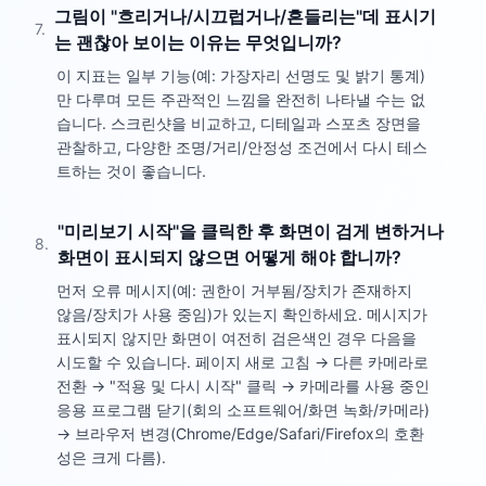
그림이 "흐리거나/시끄럽거나/흔들리는"데 표시기
7
.
는 괜찮아 보이는 이유는 무엇입니까?
이 지표는 일부 기능(예: 가장자리 선명도 및 밝기 통계)
만 다루며 모든 주관적인 느낌을 완전히 나타낼 수는 없
습니다. 스크린샷을 비교하고, 디테일과 스포츠 장면을
관찰하고, 다양한 조명/거리/안정성 조건에서 다시 테스
트하는 것이 좋습니다.
"미리보기 시작"을 클릭한 후 화면이 검게 변하거나
8
.
화면이 표시되지 않으면 어떻게 해야 합니까?
먼저 오류 메시지(예: 권한이 거부됨/장치가 존재하지
않음/장치가 사용 중임)가 있는지 확인하세요. 메시지가
표시되지 않지만 화면이 여전히 검은색인 경우 다음을
시도할 수 있습니다. 페이지 새로 고침 → 다른 카메라로
전환 → "적용 및 다시 시작" 클릭 → 카메라를 사용 중인
응용 프로그램 닫기(회의 소프트웨어/화면 녹화/카메라)
→ 브라우저 변경(Chrome/Edge/Safari/Firefox의 호환
성은 크게 다름).