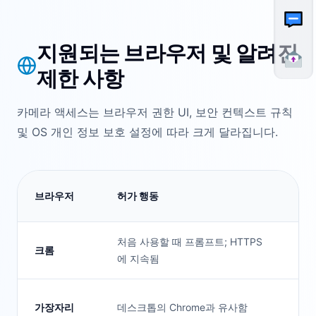
지원되는 브라우저 및 알려진
제한 사항
카메라 액세스는 브라우저 권한 UI, 보안 컨텍스트 규칙
및 OS 개인 정보 보호 설정에 따라 크게 달라집니다.
미
브라우저
허가 행동
원
처음 사용할 때 프롬프트; HTTPS
크롬
강
에 지속됨
가장자리
데스크톱의 Chrome과 유사함
강