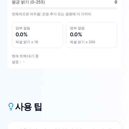
평균 밝기 (0-255)
0
전체적으로 어두움: 조명 추가 또는 광원에 더 가까이
암부 잘림
명부 잘림
0.0
%
0.0
%
픽셀 밝기 ≤ 16
픽셀 밝기 ≥ 240
현재 트랙:
대기 중
설정
：
-
사용 팁