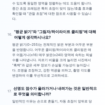
수 있도록 동일한 영역을 정렬하는 데도 도움이 됩니다.
중간 초점 프레임은 특히 초점이 맞지 않는/호흡 효과를
확인할 때 "관찰 초점"에 대한 참조로 사용할 수 있습니
다.
"평균 밝기"와 "그림자/하이라이트 클리핑"에 대해
16
.
어떻게 생각하시나요?
평균 밝기(0~255)는 전체적인 밝은 부분과 어두운 부분
을 반영합니다. 어두운 클리핑/하이라이트 클리핑은 매
우 어둡거나(≤16) 매우 밝은(≥240) 영역에 속하는 픽셀
수를 나타냅니다. 자르기 비율을 크게 늘리면 사진에서
"흑백"과 같은 세부 정보가 손실될 가능성이 높아집니
다. 조명을 조정하고, 강한 역광을 피하고, 촬영 각도를
변경하여 이를 우선적으로 고려하세요.
선명도 점수가 올라가거나 내려가는 것은 일반적으
17
.
로 무엇을 의미합니까?
일반적인 이유는 손으로 흔들기, 자동 초점이 앞뒤로 당