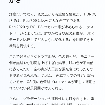
輝度だけでなく、色の広がりも重要な要素だ。 HDR 規
格では、Rec.709 に比べ広大な色空間である
Rec.2020 や DCI-P3 のカバー率が求められる。 テス
トページによっては、鮮やかな赤や緑の彩度が、SDR
モードと比較してどのように変化するかを比較できる
機能を提供する。
ここで起きがちなトラブルが、色の飽和だ。 モニター
側が無理やり彩度を上げすぎた結果、肌の色が不自然
に赤らんだり、空の青が人工的な蛍光色になったりす
る現象が見られる。 これは、色域マップの設定が誤っ
ているか、OS 側の色管理プロファイルが正しく適用さ
れていない背景要因が考えられる。
さらに、グラデーションの連続性にも目を向ける。 滑
らかな空の色移りなどが、帯状の縞模様（バンディン