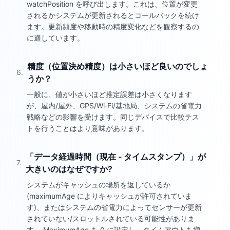
watchPosition を呼び出します。これは、位置が変更
されるかシステムが更新されるとコールバックを続け
ます。更新頻度や移動時の精度変化などを観察するの
に適しています。
精度（位置決め精度）は小さいほど良いのでしょ
6
.
うか？
一般に、値が小さいほど推定誤差は小さくなります
が、屋内/屋外、GPS/Wi‑Fi/基地局、システムの省電力
戦略などの影響を受けます。同じデバイスで比較テス
トを行うことはより意味があります。
「データ経過時間（現在 - タイムスタンプ）」が
7
.
大きいのはなぜですか?
システムがキャッシュの場所を返しているか
(maximumAge によりキャッシュが許可されていま
す)、またはシステムの省電力によってセンサーが更新
されていない/スロットルされている可能性がありま
す。 MaximumAge を 0 に設定し、タイムアウトを増