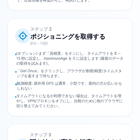
て、位置情報を再度許可し、再試行します。
ステップ
2
ポジショニングを取得する
約5～15秒
(オプション) まず「高精度」をオンにし、タイムアウトを 8 ～
15 秒に設定し、maximumAge を 0 に設定します (最新のデータ
の取得を試みます)。
「Get Once」をクリックし、ブラウザが座標/精度/タイムスタ
ンプを返すまで待ち​​ます。
観測精度: 屋外用 GPS は通常、小型です。屋内の方が広いかも
しれない
タイムアウトになるか利用できない場合は、タイムアウトを増
やし、VPN/プロキシをオフにし、比較のために他のブラウザに
切り替えてみてください。
ステップ
3