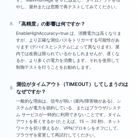
やし、屋外または窓際で再テストしてみてください。
「高精度」の影響は何ですか？
8
.
EnableHighAccuracy=true は、消費電力は高くなりま
すが、より正確な測位パスをトリガーする可能性があ
ります (デバイスとシステムによって異なります)。屋
内では改善は限られているかもしれませんが、遅くな
るか、より多くの電力を消費します。それを使用して
制御テストを行うことをお勧めします。
測位がタイムアウト（TIMEOUT）してしまうのは
9
.
なぜですか？
一般的な理由は、信号が弱い (屋内/障害物がある)、シ
ステムが電力を節約している、またはブラウザ/システ
ム サービスが一時的に利用できないことです。タイム
アウトを長くするか (たとえば、15 ～ 30 秒)、ネット
ワークを切り替えるか、VPN/プロキシをオフにして、
ブラウザを変更して再試行してください。