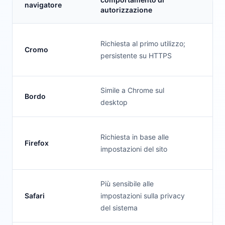
navigatore
autorizzazione
l'a
Richiesta al primo utilizzo;
Cromo
For
persistente su HTTPS
Simile a Chrome sul
Bordo
For
desktop
Richiesta in base alle
Firefox
Be
impostazioni del sito
Più sensibile alle
Safari
impostazioni sulla privacy
Be
del sistema