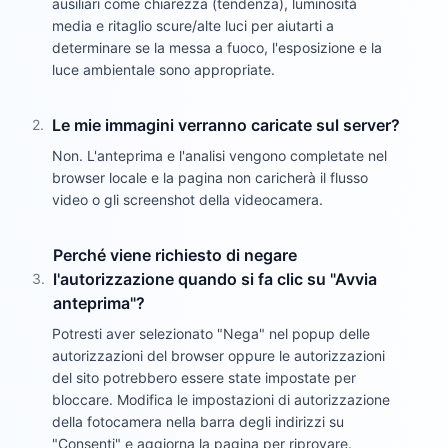
ausiliari come chiarezza (tendenza), luminosità
media e ritaglio scure/alte luci per aiutarti a
determinare se la messa a fuoco, l'esposizione e la
luce ambientale sono appropriate.
Le mie immagini verranno caricate sul server?
2
.
Non. L'anteprima e l'analisi vengono completate nel
browser locale e la pagina non caricherà il flusso
video o gli screenshot della videocamera.
Perché viene richiesto di negare
l'autorizzazione quando si fa clic su "Avvia
3
.
anteprima"?
Potresti aver selezionato "Nega" nel popup delle
autorizzazioni del browser oppure le autorizzazioni
del sito potrebbero essere state impostate per
bloccare. Modifica le impostazioni di autorizzazione
della fotocamera nella barra degli indirizzi su
"Consenti" e aggiorna la pagina per riprovare.