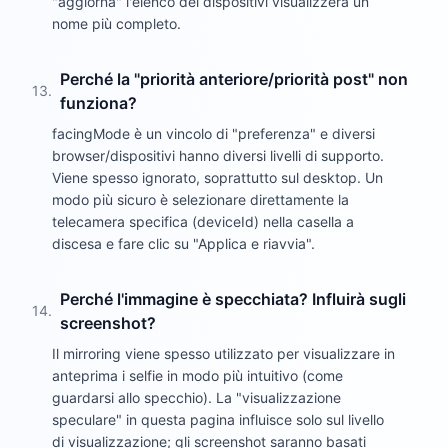
"aggiorna" l'elenco dei dispositivi visualizzerà un
nome più completo.
Perché la "priorità anteriore/priorità post" non
13
.
funziona?
facingMode è un vincolo di "preferenza" e diversi
browser/dispositivi hanno diversi livelli di supporto.
Viene spesso ignorato, soprattutto sul desktop. Un
modo più sicuro è selezionare direttamente la
telecamera specifica (deviceId) nella casella a
discesa e fare clic su "Applica e riavvia".
Perché l'immagine è specchiata? Influirà sugli
14
.
screenshot?
Il mirroring viene spesso utilizzato per visualizzare in
anteprima i selfie in modo più intuitivo (come
guardarsi allo specchio). La "visualizzazione
speculare" in questa pagina influisce solo sul livello
di visualizzazione; gli screenshot saranno basati