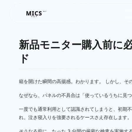
MICS
MICS
TEST
新品モニター購入前に必
ド
箱を開けた瞬間の高揚感。わかります。 しかし、そ
なぜなら、パネルの不具合は「使っているうちに見つ
一度でも通常利用として認識されてしまうと、初期不
れ、泣き寝入りを強要されるケースさえ存在します。
そうなる前に、たった 3 分間の厳密な検査を実施す