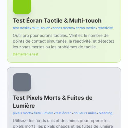
Test Écran Tactile & Multi-touch
test tactile
•
multi-touch
•
zones mortes
•
écran tactile
•
réactivité
Outil pro pour écrans tactiles. Vérifiez le nombre de
points de contact simultanés, la réactivité, et détectez
les zones mortes ou les problèmes de tactile.
Démarrer le test
Test Pixels Morts & Fuites de
Lumière
pixels morts
•
fuite lumière
•
test écran
•
couleurs unies
•
bleeding
Utilisez des fonds unis et des mires pour repérer les
pixels morts, les pixels chauds et les fuites de lumière