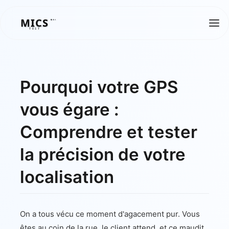
MICS
MICS
TEST
Pourquoi votre GPS
vous égare :
Comprendre et tester
la précision de votre
localisation
On a tous vécu ce moment d'agacement pur. Vous
êtes au coin de la rue, le client attend, et ce maudit