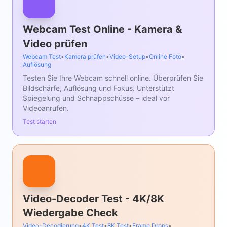
Webcam Test Online - Kamera &
Video prüfen
Webcam Test
•
Kamera prüfen
•
Video-Setup
•
Online Foto
•
Auflösung
Testen Sie Ihre Webcam schnell online. Überprüfen Sie
Bildschärfe, Auflösung und Fokus. Unterstützt
Spiegelung und Schnappschüsse – ideal vor
Videoanrufen.
Test starten
Video-Decoder Test - 4K/8K
Wiedergabe Check
Video-Decodierung
•
4K Test
•
8K Test
•
Frame Drops
•