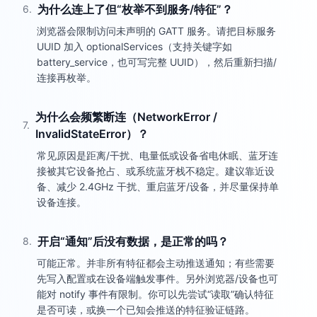
为什么连上了但“枚举不到服务/特征”？
6
.
浏览器会限制访问未声明的 GATT 服务。请把目标服务
UUID 加入 optionalServices（支持关键字如
battery_service，也可写完整 UUID），然后重新扫描/
连接再枚举。
为什么会频繁断连（NetworkError /
7
.
InvalidStateError）？
常见原因是距离/干扰、电量低或设备省电休眠、蓝牙连
接被其它设备抢占、或系统蓝牙栈不稳定。建议靠近设
备、减少 2.4GHz 干扰、重启蓝牙/设备，并尽量保持单
设备连接。
开启“通知”后没有数据，是正常的吗？
8
.
可能正常。并非所有特征都会主动推送通知；有些需要
先写入配置或在设备端触发事件。另外浏览器/设备也可
能对 notify 事件有限制。你可以先尝试“读取”确认特征
是否可读，或换一个已知会推送的特征验证链路。