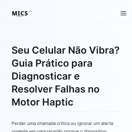
MICS
MICS
TEST
Seu Celular Não Vibra?
Guia Prático para
Diagnosticar e
Resolver Falhas no
Motor Haptic
Perder uma chamada crítica ou ignorar um alerta
urgente em uma reunião porque o dispositivo