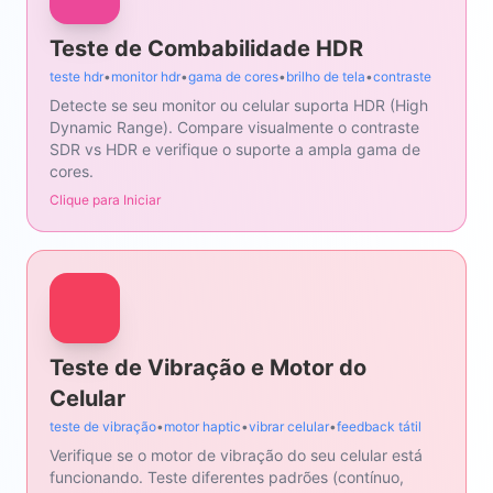
Teste de Combabilidade HDR
teste hdr
•
monitor hdr
•
gama de cores
•
brilho de tela
•
contraste
Detecte se seu monitor ou celular suporta HDR (High
Dynamic Range). Compare visualmente o contraste
SDR vs HDR e verifique o suporte a ampla gama de
cores.
Clique para Iniciar
Teste de Vibração e Motor do
Celular
teste de vibração
•
motor haptic
•
vibrar celular
•
feedback tátil
Verifique se o motor de vibração do seu celular está
funcionando. Teste diferentes padrões (contínuo,