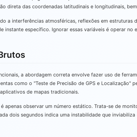
eção direta das coordenadas latitudinais e longitudinais, be
do a interferências atmosféricas, reflexões em estruturas 
le instante específico. Ignorar essas variáveis é operar no 
Brutos
encionais, a abordagem correta envolve fazer uso de ferr
entas como o "Teste de Precisão de GPS e Localização" per
aplicativos de mapas tradicionais.
ão é apenas observar um número estático. Trata-se de moni
da dois segundos indica uma instabilidade que inviabiliz