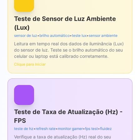
Teste de Sensor de Luz Ambiente
(Lux)
sensor de luz
•
brilho automático
•
teste lux
•
sensor ambiente
Leitura em tempo real dos dados de iluminância (Lux)
do sensor de luz. Teste se o brilho automático do seu
celular ou laptop está calibrado corretamente.
Clique para Iniciar
Teste de Taxa de Atualização (Hz) -
FPS
teste de hz
•
refresh rate
•
monitor gamer
•
fps test
•
fluidez
Verifique a taxa de atualização (Hz) real do seu