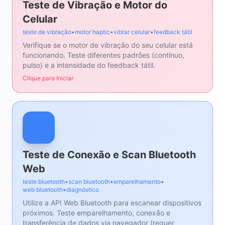
Teste de Vibração e Motor do
Celular
teste de vibração
•
motor haptic
•
vibrar celular
•
feedback tátil
Verifique se o motor de vibração do seu celular está
funcionando. Teste diferentes padrões (contínuo,
pulso) e a intensidade do feedback tátil.
Clique para Iniciar
Teste de Conexão e Scan Bluetooth
Web
teste bluetooth
•
scan bluetooth
•
emparelhamento
•
web bluetooth
•
diagnóstico
Utilize a API Web Bluetooth para escanear dispositivos
próximos. Teste emparelhamento, conexão e
transferência de dados via navegador (requer