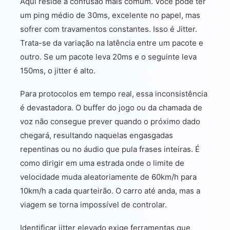
Aqui reside a confusão mais comum. Você pode ter
um ping médio de 30ms, excelente no papel, mas
sofrer com travamentos constantes. Isso é Jitter.
Trata-se da variação na latência entre um pacote e
outro. Se um pacote leva 20ms e o seguinte leva
150ms, o jitter é alto.
Para protocolos em tempo real, essa inconsistência
é devastadora. O buffer do jogo ou da chamada de
voz não consegue prever quando o próximo dado
chegará, resultando naquelas engasgadas
repentinas ou no áudio que pula frases inteiras. É
como dirigir em uma estrada onde o limite de
velocidade muda aleatoriamente de 60km/h para
10km/h a cada quarteirão. O carro até anda, mas a
viagem se torna impossível de controlar.
Identificar jitter elevado exige ferramentas que