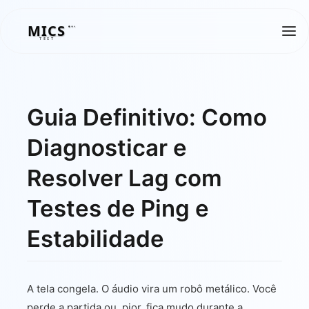
MICS
MICS
TEST
Guia Definitivo: Como
Diagnosticar e
Resolver Lag com
Testes de Ping e
Estabilidade
A tela congela. O áudio vira um robô metálico. Você
perde a partida ou, pior, fica mudo durante a