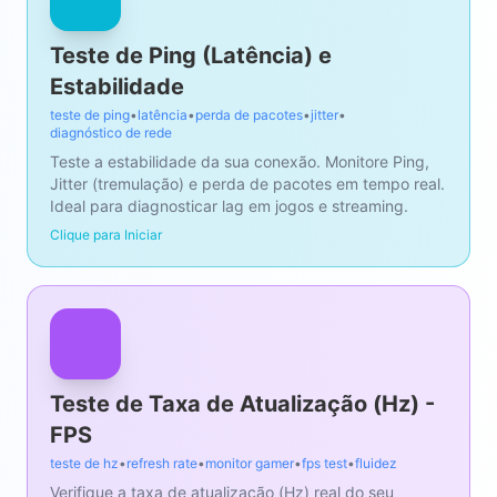
Teste de Ping (Latência) e
Estabilidade
teste de ping
•
latência
•
perda de pacotes
•
jitter
•
diagnóstico de rede
Teste a estabilidade da sua conexão. Monitore Ping,
Jitter (tremulação) e perda de pacotes em tempo real.
Ideal para diagnosticar lag em jogos e streaming.
Clique para Iniciar
Teste de Taxa de Atualização (Hz) -
FPS
teste de hz
•
refresh rate
•
monitor gamer
•
fps test
•
fluidez
Verifique a taxa de atualização (Hz) real do seu