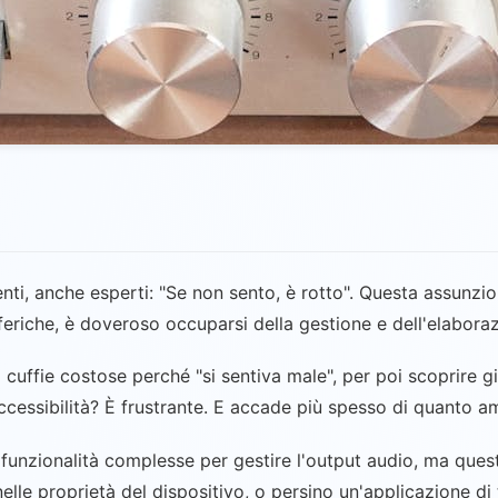
enti, anche esperti: "Se non sento, è rotto". Questa assunzi
feriche, è doveroso occuparsi della gestione e dell'elaboraz
i cuffie costose perché "si sentiva male", per poi scoprire g
 accessibilità? È frustrante. E accade più spesso di quanto 
 funzionalità complesse per gestire l'output audio, ma ques
lle proprietà del dispositivo, o persino un'applicazione di 