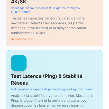
4K/8K
décodage vidéo
•
test 4K
•
test 8K
•
pertes d'images
•
fluidité lecture
Testez les capacités de lecture vidéo de votre
navigateur. Détectez les saccades, les pertes
d'images (drop frames) et la désynchronisation
audio/vidéo en 4K/8K.
Démarrer le test
Test Latence (Ping) & Stabilité
Réseau
test ping
•
latence
•
perte de paquets
•
gigue
•
diagnostic réseau
Analysez la stabilité de votre connexion. Mesurez le
Ping, la gigue (jitter) et la perte de paquets pour
diagnostiquer les lags en jeu ou en streaming.