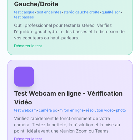
Gauche/Droite
test casque
•
test enceintes
•
stéréo gauche droite
•
qualité son
•
test basses
Outil professionnel pour tester la stéréo. Vérifiez
l'équilibre gauche/droite, les basses et la distorsion de
vos écouteurs ou haut-parleurs.
Démarrer le test
Test Webcam en ligne - Vérification
Vidéo
test webcam
•
caméra pc
•
miroir en ligne
•
résolution vidéo
•
photo
Vérifiez rapidement le fonctionnement de votre
caméra. Testez la netteté, la résolution et la mise au
point. Idéal avant une réunion Zoom ou Teams.
Démarrer le test