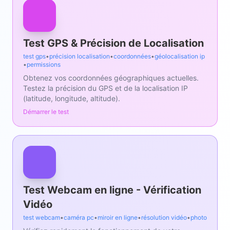
Test GPS & Précision de Localisation
test gps
•
précision localisation
•
coordonnées
•
géolocalisation ip
•
permissions
Obtenez vos coordonnées géographiques actuelles.
Testez la précision du GPS et de la localisation IP
(latitude, longitude, altitude).
Démarrer le test
Test Webcam en ligne - Vérification
Vidéo
test webcam
•
caméra pc
•
miroir en ligne
•
résolution vidéo
•
photo