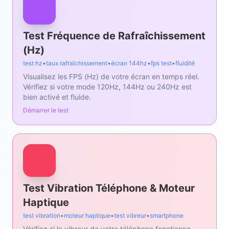
Test Fréquence de Rafraîchissement
(Hz)
test hz
•
taux rafraîchissement
•
écran 144hz
•
fps test
•
fluidité
Visualisez les FPS (Hz) de votre écran en temps réel.
Vérifiez si votre mode 120Hz, 144Hz ou 240Hz est
bien activé et fluide.
Démarrer le test
Test Vibration Téléphone & Moteur
Haptique
test vibration
•
moteur haptique
•
test vibreur
•
smartphone
Vérifiez si le vibreur de votre téléphone fonctionne.