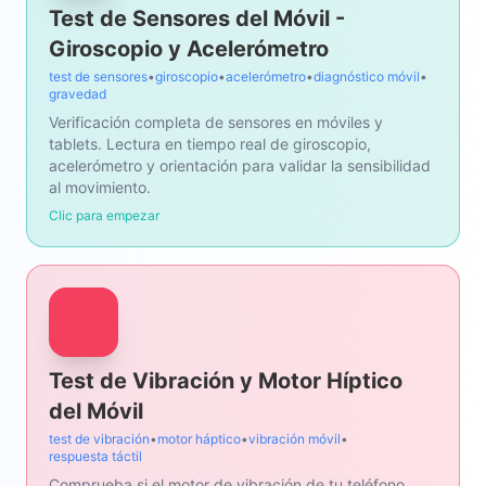
Test de Sensores del Móvil -
Giroscopio y Acelerómetro
test de sensores
•
giroscopio
•
acelerómetro
•
diagnóstico móvil
•
gravedad
Verificación completa de sensores en móviles y
tablets. Lectura en tiempo real de giroscopio,
acelerómetro y orientación para validar la sensibilidad
al movimiento.
Clic para empezar
Test de Vibración y Motor Híptico
del Móvil
test de vibración
•
motor háptico
•
vibración móvil
•
respuesta táctil
Comprueba si el motor de vibración de tu teléfono