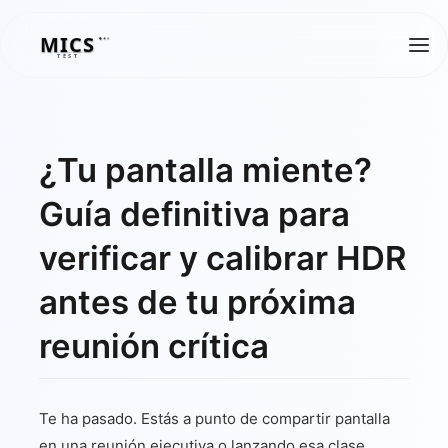
MICS
MICS
TEST
¿Tu pantalla miente?
Guía definitiva para
verificar y calibrar HDR
antes de tu próxima
reunión crítica
Te ha pasado. Estás a punto de compartir pantalla
en una reunión ejecutiva o lanzando esa clase