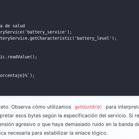
a de salud

ryService('battery_service');

teryService.getCharacteristic('battery_level');

ic.readValue();

orcentaje}%`);

creto. Observa cómo utilizamos
para interpret
getUint8(0)
rpretar esos bytes según la especificación del servicio. Si 
ensión agresivo o que haya demasiado ruido en la banda de
ca necesaria para estabilizar la enlace lógico.