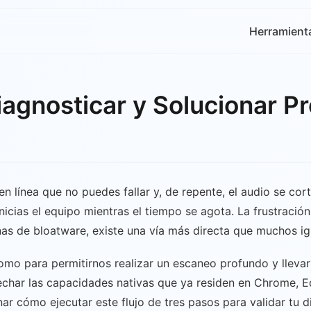
Herramient
iagnosticar y Solucionar P
 en línea que no puedes fallar y, de repente, el audio se co
cias el equipo mientras el tiempo se agota. La frustración 
enas de bloatware, existe una vía más directa que muchos i
o para permitirnos realizar un escaneo profundo y llevar a
vechar las capacidades nativas que ya residen en Chrome,
r cómo ejecutar este flujo de tres pasos para validar tu di