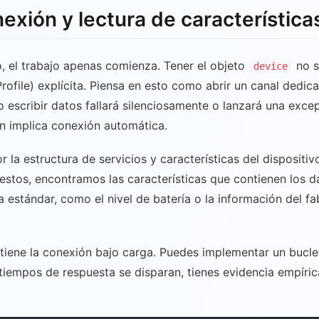
xión y lectura de característica
o, el trabajo apenas comienza. Tener el objeto
no s
device
ofile) explícita. Piensa en esto como abrir un canal dedic
 o escribir datos fallará silenciosamente o lanzará una exc
n implica conexión automática.
r la estructura de servicios y características del disposit
 estos, encontramos las características que contienen los 
a estándar, como el nivel de batería o la información del fabr
antiene la conexión bajo carga. Puedes implementar un bucle
os tiempos de respuesta se disparan, tienes evidencia empíri