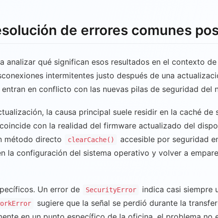
resolución de errores comunes pos
 analizar qué significan esos resultados en el contexto de t
sconexiones intermitentes justo después de una actualizaci
 entran en conflicto con las nuevas pilas de seguridad del 
tualización, la causa principal suele residir en la caché d
oincide con la realidad del firmware actualizado del dispos
un método directo
accesible por seguridad e
clearCache()
 en la configuración del sistema operativo y volver a empare
pecíficos. Un error de
indica casi siempre 
SecurityError
sugiere que la señal se perdió durante la transfe
orkError
nte en un punto específico de la oficina, el problema no es