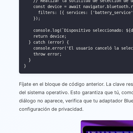
    // Realizar la solicitud de selección de d
    const device = await navigator.bluetooth.r
      filters: [{ services: ['battery_service'
    });

    console.log(`Dispositivo seleccionado: ${d
    return device;

  } catch (error) {

    console.error('El usuario canceló la selec
    throw error;

  }

Fíjate en el bloque de código anterior. La clave re
del sistema operativo. Esto garantiza que tú, como
diálogo no aparece, verifica que tu adaptador Bl
configuración de privacidad.