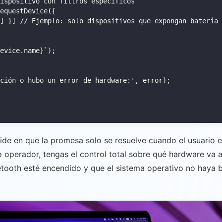
ispositivo con filtros específicos

equestDevice({

] }] // Ejemplo: solo dispositivos que expongan batería

evice.name}`);

ción o hubo un error de hardware:', error);

side en que la promesa solo se resuelve cuando el usuario el
 operador, tengas el control total sobre qué hardware va a
uetooth esté encendido y que el sistema operativo no haya