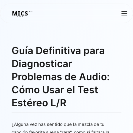
MICS
MICS
TEST
Guía Definitiva para
Diagnosticar
Problemas de Audio:
Cómo Usar el Test
Estéreo L/R
¿Alguna vez has sentido que la mezcla de tu
canción favorita suena "rara", como si faltara la