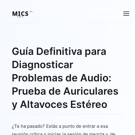
MICS
MICS
TEST
Guía Definitiva para
Diagnosticar
Problemas de Audio:
Prueba de Auriculares
y Altavoces Estéreo
¿Te ha pasado? Estás a punto de entrar a esa
reunión crítica o inicias la sesión de mezcla y, de