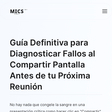
MICS
MICS
TEST
Guía Definitiva para
Diagnosticar Fallos al
Compartir Pantalla
Antes de tu Próxima
Reunión
No hay nada que congele la sangre en una
presentación crítica como hacer clic en "Compartir"